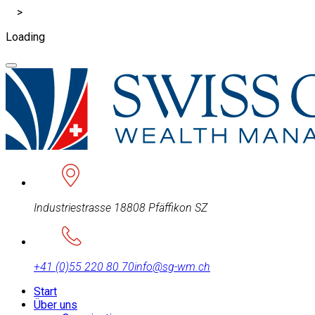
>
Loading
Industriestrasse 1
8808 Pfäffikon SZ
+41 (0)55 220 80 70
info@sg-wm.ch
Start
Über uns